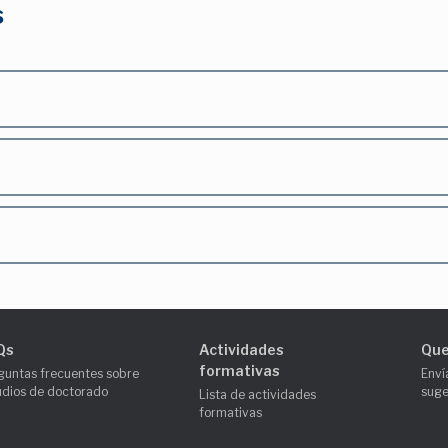
s
Qs
Actividades
Que
formativas
guntas frecuentes sobre
Enví
udios de doctorado
suge
Lista de actividades
formativas