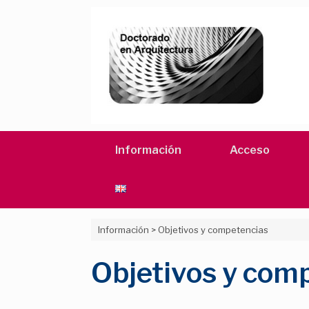
Saltar
al
contenido
Información
Acceso
Información
>
Objetivos y competencias
Objetivos y com