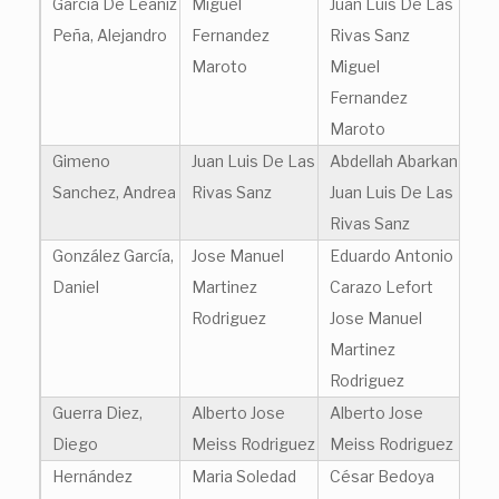
García De Leániz
Miguel
Juan Luis De Las
Peña, Alejandro
Fernandez
Rivas Sanz
Maroto
Miguel
Fernandez
Maroto
Gimeno
Juan Luis De Las
Abdellah Abarkan
Sanchez, Andrea
Rivas Sanz
Juan Luis De Las
Rivas Sanz
González García,
Jose Manuel
Eduardo Antonio
Daniel
Martinez
Carazo Lefort
Rodriguez
Jose Manuel
Martinez
Rodriguez
Guerra Diez,
Alberto Jose
Alberto Jose
Diego
Meiss Rodriguez
Meiss Rodriguez
Hernández
Maria Soledad
César Bedoya