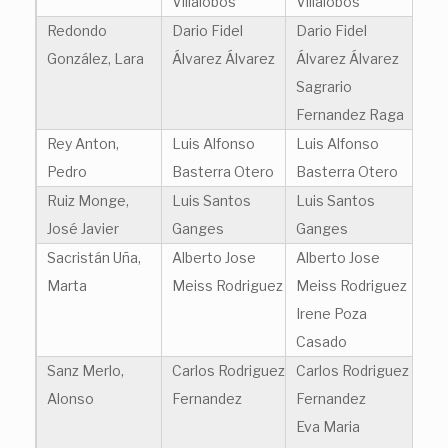
Villalobos
Villalobos
Redondo
Dario Fidel
Dario Fidel
González, Lara
Álvarez Álvarez
Álvarez Álvarez
Sagrario
Fernandez Raga
Rey Anton,
Luis Alfonso
Luis Alfonso
Pedro
Basterra Otero
Basterra Otero
Ruiz Monge,
Luis Santos
Luis Santos
José Javier
Ganges
Ganges
Sacristán Uña,
Alberto Jose
Alberto Jose
Marta
Meiss Rodriguez
Meiss Rodriguez
Irene Poza
Casado
Sanz Merlo,
Carlos Rodriguez
Carlos Rodriguez
Alonso
Fernandez
Fernandez
Eva Maria