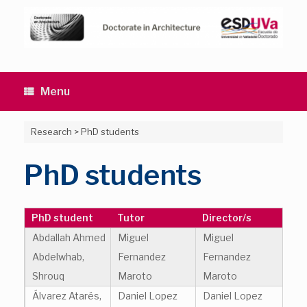
Skip
to
content
Menu
Research
>
PhD students
PhD students
PhD student
Tutor
Director/s
Abdallah Ahmed
Miguel
Miguel
Abdelwhab,
Fernandez
Fernandez
Shrouq
Maroto
Maroto
Álvarez Atarés,
Daniel Lopez
Daniel Lopez