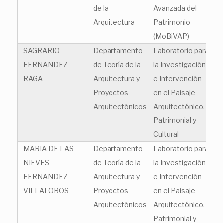
de la
Avanzada del
Arquitectura
Patrimonio
(MoBiVAP)
SAGRARIO
Departamento
Laboratorio para
s.
FERNANDEZ
de Teoría de la
la Investigación
RAGA
Arquitectura y
e Intervención
Proyectos
en el Paisaje
Arquitectónicos
Arquitectónico,
Patrimonial y
Cultural
MARIA DE LAS
Departamento
Laboratorio para
nf
NIEVES
de Teoría de la
la Investigación
FERNANDEZ
Arquitectura y
e Intervención
VILLALOBOS
Proyectos
en el Paisaje
Arquitectónicos
Arquitectónico,
Patrimonial y