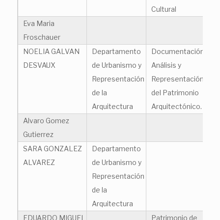
Cultural
Eva Maria
ev
Froschauer
NOELIA GALVAN
Departamento
Documentación,
no
DESVAUX
de Urbanismo y
Análisis y
Representación
Representación
de la
del Patrimonio
Arquitectura
Arquitectónico.
Alvaro Gomez
al
Gutierrez
SARA GONZALEZ
Departamento
sa
ALVAREZ
de Urbanismo y
Representación
de la
Arquitectura
EDUARDO MIGUEL
Patrimonio de
ed