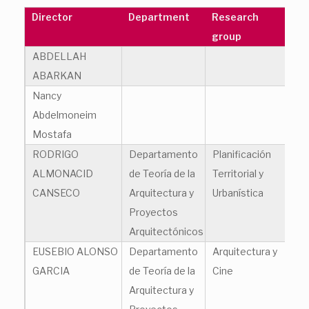
Director
Department
Research
Em
group
ABDELLAH
ab
ABARKAN
Nancy
na
Abdelmoneim
Mostafa
RODRIGO
Departamento
Planificación
ro
ALMONACID
de Teoría de la
Territorial y
CANSECO
Arquitectura y
Urbanística
Proyectos
Arquitectónicos
EUSEBIO ALONSO
Departamento
Arquitectura y
eu
GARCIA
de Teoría de la
Cine
Arquitectura y