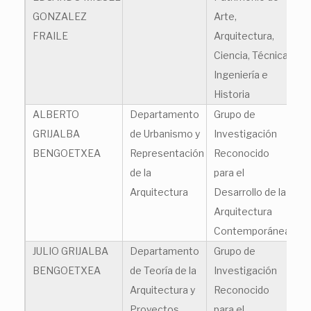
GONZALEZ
Arte,
FRAILE
Arquitectura,
Ciencia, Técnica,
Ingeniería e
Historia
ALBERTO
Departamento
Grupo de
al
GRIJALBA
de Urbanismo y
Investigación
BENGOETXEA
Representación
Reconocido
de la
para el
Arquitectura
Desarrollo de la
Arquitectura
Contemporánea
JULIO GRIJALBA
Departamento
Grupo de
ju
BENGOETXEA
de Teoría de la
Investigación
Arquitectura y
Reconocido
Proyectos
para el