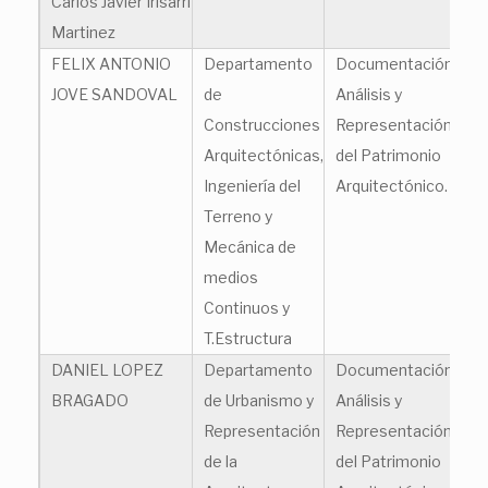
Carlos Javier Irisarri
ca
Martinez
FELIX ANTONIO
Departamento
Documentación,
fe
JOVE SANDOVAL
de
Análisis y
Construcciones
Representación
Arquitectónicas,
del Patrimonio
Ingeniería del
Arquitectónico.
Terreno y
Mecánica de
medios
Continuos y
T.Estructura
DANIEL LOPEZ
Departamento
Documentación,
da
BRAGADO
de Urbanismo y
Análisis y
Representación
Representación
de la
del Patrimonio