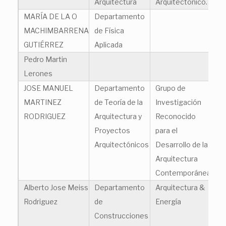
Arquitectura
Arquitectónico.
MARÍA DE LA O
Departamento
ma
MACHIMBARRENA
de Física
GUTIÉRREZ
Aplicada
Pedro Martin
pe
Lerones
JOSE MANUEL
Departamento
Grupo de
jm
MARTINEZ
de Teoría de la
Investigación
RODRIGUEZ
Arquitectura y
Reconocido
Proyectos
para el
Arquitectónicos
Desarrollo de la
Arquitectura
Contemporánea
Alberto Jose Meiss
Departamento
Arquitectura &
al
Rodriguez
de
Energía
Construcciones