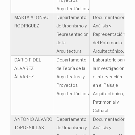
Proyectos
Arquitectónicos
MARTA ALONSO
Departamento
Documentación,
ma
RODRIGUEZ
de Urbanismo y
Análisis y
Representación
Representación
de la
del Patrimonio
Arquitectura
Arquitectónico.
DARIO FIDEL
Departamento
Laboratorio para
da
ÁLVAREZ
de Teoría de la
la Investigación
ÁLVAREZ
Arquitectura y
e Intervención
Proyectos
en el Paisaje
Arquitectónicos
Arquitectónico,
Patrimonial y
Cultural
ANTONIO ALVARO
Departamento
Documentación,
aa
TORDESILLAS
de Urbanismo y
Análisis y