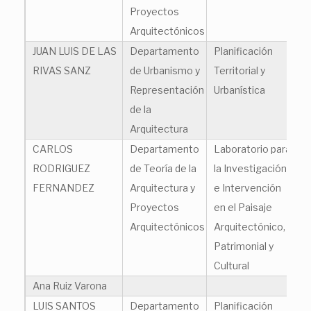
Proyectos
Arquitectónicos
JUAN LUIS DE LAS
Departamento
Planificación
jl
RIVAS SANZ
de Urbanismo y
Territorial y
Representación
Urbanística
de la
Arquitectura
CARLOS
Departamento
Laboratorio para
ca
RODRIGUEZ
de Teoría de la
la Investigación
FERNANDEZ
Arquitectura y
e Intervención
Proyectos
en el Paisaje
Arquitectónicos
Arquitectónico,
Patrimonial y
Cultural
Ana Ruiz Varona
nr
LUIS SANTOS
Departamento
Planificación
lu