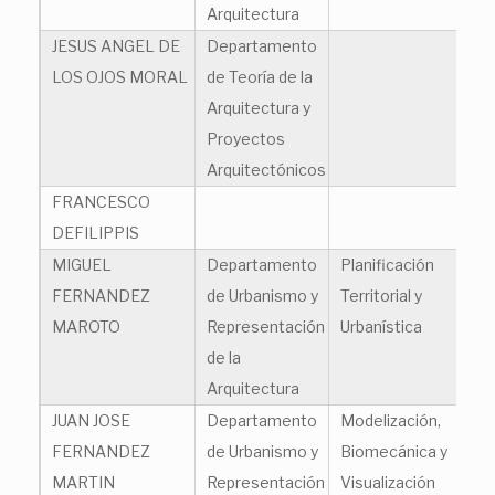
Arquitectura
JESUS ANGEL DE
Departamento
je
LOS OJOS MORAL
de Teoría de la
Arquitectura y
Proyectos
Arquitectónicos
FRANCESCO
fr
DEFILIPPIS
MIGUEL
Departamento
Planificación
mi
FERNANDEZ
de Urbanismo y
Territorial y
MAROTO
Representación
Urbanística
de la
Arquitectura
JUAN JOSE
Departamento
Modelización,
jj
FERNANDEZ
de Urbanismo y
Biomecánica y
MARTIN
Representación
Visualización