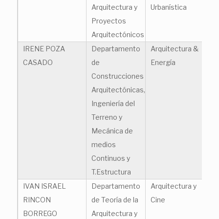
Arquitectura y
Urbanística
Proyectos
Arquitectónicos
IRENE POZA
Departamento
Arquitectura &
ir
CASADO
de
Energía
Construcciones
Arquitectónicas,
Ingeniería del
Terreno y
Mecánica de
medios
Continuos y
T.Estructura
IVAN ISRAEL
Departamento
Arquitectura y
iv
RINCON
de Teoría de la
Cine
BORREGO
Arquitectura y