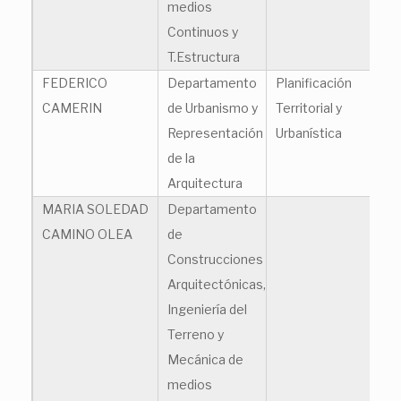
medios
Continuos y
T.Estructura
FEDERICO
Departamento
Planificación
fe
CAMERIN
de Urbanismo y
Territorial y
Representación
Urbanística
de la
Arquitectura
MARIA SOLEDAD
Departamento
mc
CAMINO OLEA
de
Construcciones
Arquitectónicas,
Ingeniería del
Terreno y
Mecánica de
medios