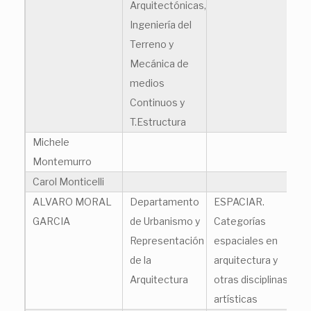
Arquitectónicas,
Ingeniería del
Terreno y
Mecánica de
medios
Continuos y
T.Estructura
Michele
mi
Montemurro
Carol Monticelli
ALVARO MORAL
Departamento
ESPACIAR.
al
GARCIA
de Urbanismo y
Categorías
Representación
espaciales en
de la
arquitectura y
Arquitectura
otras disciplinas
artísticas