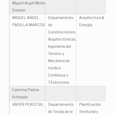
Miguel Angel Motis
ma
Dolader
MIGUEL ANGEL
Departamento
Arquitectura &
mi
PADILLA MARCOS
de
Energía
Construcciones
Arquitectónicas,
Ingeniería del
Terreno y
Mecánica de
medios
Continuos y
T.Estructura
Caterina Padoa-
ca
Schioppa
JAVIER PEREZ GIL
Departamento
Planificación
ja
de Teoría de la
Territorial y