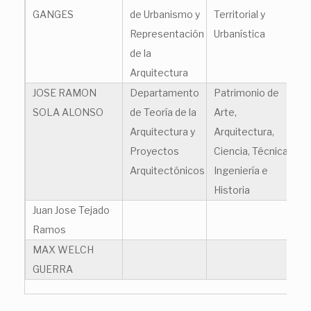
GANGES
de Urbanismo y
Territorial y
Representación
Urbanística
de la
Arquitectura
JOSE RAMON
Departamento
Patrimonio de
jo
SOLA ALONSO
de Teoría de la
Arte,
Arquitectura y
Arquitectura,
Proyectos
Ciencia, Técnica,
Arquitectónicos
Ingeniería e
Historia
Juan Jose Tejado
ju
Ramos
MAX WELCH
ma
GUERRA