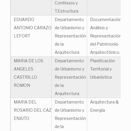
Continuos y
T.Estructura
EDUARDO
Departamento
Documentación,
ca
ANTONIO CARAZO
de Urbanismo y
Análisis y
LEFORT
Representación
Representación
de la
del Patrimonio
Arquitectura
Arquitectónico.
MARIA DE LOS
Departamento
Planificación
ma
ANGELES
de Urbanismo y
Territorial y
CASTRILLO
Representación
Urbanística
ROMON
de la
Arquitectura
MARIA DEL
Departamento
Arquitectura &
ro
ROSARIO DEL CAZ
de Urbanismo y
Energía
ENJUTO
Representación
de la