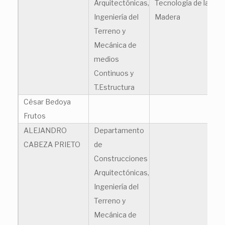
Arquitectónicas,
Tecnología de la
Ingeniería del
Madera
Terreno y
Mecánica de
medios
Continuos y
T.Estructura
César Bedoya
ce
Frutos
ALEJANDRO
Departamento
al
CABEZA PRIETO
de
Construcciones
Arquitectónicas,
Ingeniería del
Terreno y
Mecánica de