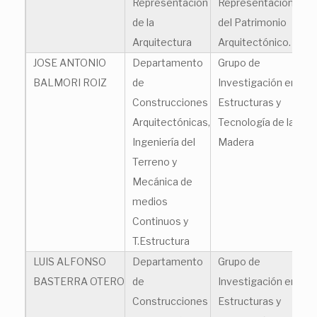
Representación
Representación
de la
del Patrimonio
Arquitectura
Arquitectónico.
JOSE ANTONIO
Departamento
Grupo de
jo
BALMORI ROIZ
de
Investigación en
Construcciones
Estructuras y
Arquitectónicas,
Tecnología de la
Ingeniería del
Madera
Terreno y
Mecánica de
medios
Continuos y
T.Estructura
LUIS ALFONSO
Departamento
Grupo de
al
BASTERRA OTERO
de
Investigación en
Construcciones
Estructuras y